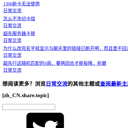
1306新卡无法使用
日常交流
怎么不洗切卡组
日常交流
超先服务器卡顿
日常交流
为什么改完名字就显示与聊天室的链接已断开啊，而且登不回
日常交流
超先行这随机匹配的S局，要两回合才能投降，折磨
日常交流
想阅读更多？浏览
日常交流
的其他主题或
查阅最新主
[zh_CN.share.topic]