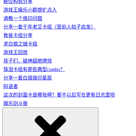
秘仪构筑分享
游戏王娱乐小群想扩点人
请教一个烙印问题
分享一套千年老艾卡组（受前人帖子启发）
救袚卡组分享
求白银之城卡组
游戏王回放
孩子们，磁神超绝牌效
珠泪卡组有那些典型combo？
分享一套白银烙印星辰
码语者
这次的封面卡是哪张啊？要不以后写在更新日志里呗
娱乐剑斗兽