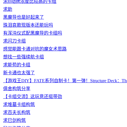
求t0动牌浓度比较高的卡组
求助
黑魔导也是好起来了
珠泪哀歌现版本还能玩吗
有浑沌仪式配黑魔导的卡组吗
求闪刀卡组
感觉能跟卡通对抗的魔女术思路
想找一些强续航卡组
求能苟的卡组
新卡通也太强了
【游戏王DIY】FATE系列自制卡！第一弹！Structure Deck：The Fi
俱舍构筑分享
【卡组交流】这玩意还挺带劲
求堆墓卡组构筑
求百夫长构筑
求巳剑构筑