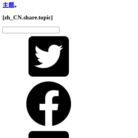
主题
。
[zh_CN.share.topic]