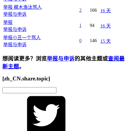
举报 梶木渔汰骂人
2
166
16 天
举报与申诉
举报
1
94
16 天
举报与申诉
举报小丑一个骂人
0
146
15 天
举报与申诉
想阅读更多？浏览
举报与申诉
的其他主题或
查阅最
新主题
。
[zh_CN.share.topic]