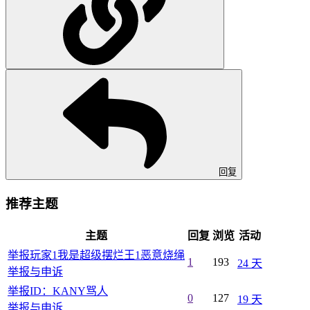
回复
推荐主题
主题
回复
浏览
活动
举报玩家1我是超级摆烂王1恶意烧绳
1
193
24 天
举报与申诉
举报ID：KANY骂人
0
127
19 天
举报与申诉