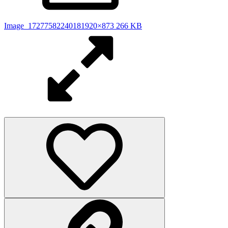
Image_1727758224018
1920×873 266 KB