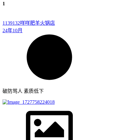
1
1139132
咩咩肥羊火锅店
24年10月
破防骂人 素质低下