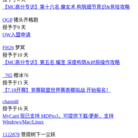
【MC高分专访】第十六名 魔女术 构筑细节意识&竞技攻略
QGP
猪头齐格跑
授予于9 天
OW入盟申请
FH26
梦冥
授予于10 天
【MC高分专访】第五名 耀圣 深度构筑&对局操作攻略
_765
橙冰76
授予于15 天
【7.18开赛】竞赛联盟世界赛表模拟战 开始报名！
chanstill
授予于16 天
MyCard 现已支持 MDPro3，可提供下载/更新，支持
Windows/Mac/Linux
1122878
菩提树下一尘妖