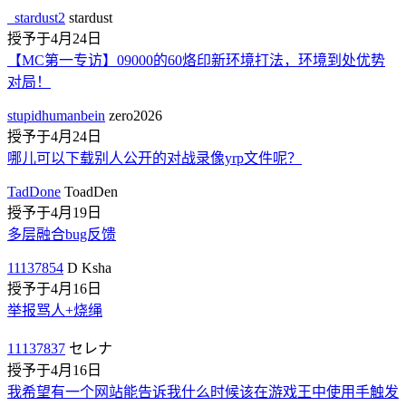
_stardust2
stardust
授予于4月24日
【MC第一专访】09000的60烙印新环境打法，环境到处优势
对局！
stupidhumanbein
zero2026
授予于4月24日
哪儿可以下载别人公开的对战录像yrp文件呢？
TadDone
ToadDen
授予于4月19日
多层融合bug反馈
11137854
D Ksha
授予于4月16日
举报骂人+烧绳
11137837
セレナ
授予于4月16日
我希望有一个网站能告诉我什么时候该在游戏王中使用手触发