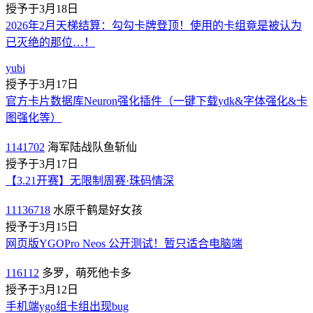
授予于3月18日
2026年2月天梯结算：勾勾卡牌登顶！使用的卡组竟是被认为
已灭绝的那位…！
yubi
授予于3月17日
官方卡片数据库Neuron强化插件（一键下载ydk&字体强化&卡
图强化等）
1141702
海军陆战队鱼斩仙
授予于3月17日
【3.21开赛】无限制周赛·珠码情深
11136718
水原千鹤是好女孩
授予于3月15日
网页版YGOPro Neos 公开测试！暂只适合电脑端
116112
多罗，萌死他卡多
授予于3月12日
手机端ygo组卡组出现bug