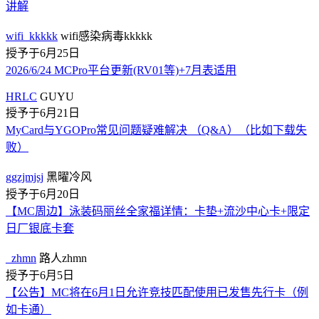
讲解
wifi_kkkkk
wifi感染病毒kkkkk
授予于6月25日
2026/6/24 MCPro平台更新(RV01等)+7月表适用
HRLC
GUYU
授予于6月21日
MyCard与YGOPro常见问题疑难解决 （Q&A）（比如下载失
败）
ggzjmjsj
黑曜冷风
授予于6月20日
【MC周边】泳装码丽丝全家福详情：卡垫+流沙中心卡+限定
日厂银底卡套
_zhmn
路人zhmn
授予于6月5日
【公告】MC将在6月1日允许竞技匹配使用已发售先行卡（例
如卡通）