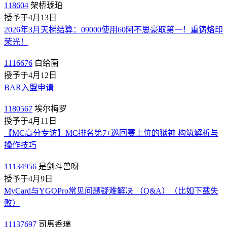
118604
架桥琥珀
授予于4月13日
2026年3月天梯结算：09000使用60阿不思豪取第一！重铸烙印
荣光！
1116676
白给菌
授予于4月12日
BAR入盟申请
1180567
埃尔梅罗
授予于4月11日
【MC高分专访】MC排名第7+巡回赛上位的狱神 构筑解析与
操作技巧
11134956
是剑斗兽呀
授予于4月9日
MyCard与YGOPro常见问题疑难解决 （Q&A）（比如下载失
败）
11137697
司馬香璃