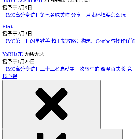
SRDS_7224813031
Srds招新群722481303
授予于2月9日
【MC高分专访】第七名味美喵 分享一月表环境要怎么玩
Electa
授予于2月3日
【MC第一】闪灵铁兽 超干货攻略：构筑、Combo与操作详解
YoRHa7E
大慈大悲
授予于1月29日
【MC高分专访】三十三名启动第一次转生的 耀圣百夫长 竞
技心得