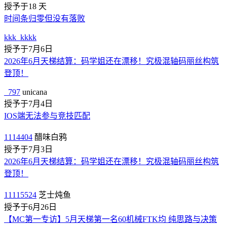
授予于18 天
时间条归零但没有落败
kkk_kkkk
授予于7月6日
2026年6月天梯结算：码学姐还在漂移！究极混轴码丽丝构筑
登顶！
_797
unicana
授予于7月4日
IOS端无法参与竞技匹配
1114404
醋味白鸦
授予于7月3日
2026年6月天梯结算：码学姐还在漂移！究极混轴码丽丝构筑
登顶！
11115524
芝士炖鱼
授予于6月26日
【MC第一专访】5月天梯第一名60机械FTK均 纯思路与决策