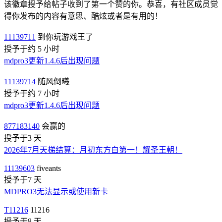
该徽章授予给帖子收到了第一个赞的你。恭喜，有社区成员觉
得你发布的内容有意思、酷炫或者是有用的！
11139711
到你玩游戏王了
授予于约 5 小时
mdpro3更新1.4.6后出现问题
11139714
随风倒曦
授予于约 7 小时
mdpro3更新1.4.6后出现问题
877183140
会赢的
授予于3 天
2026年7月天梯结算：月初东方白第一！耀圣王朝！
11139603
fiveants
授予于7 天
MDPRO3无法显示或使用新卡
T11216
11216
授予于8 天