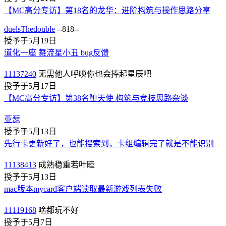
【MC高分专访】第18名的龙华：进阶构筑与操作思路分享
duelsThedouble
--818--
授予于5月19日
道化一座 舞流星小丑 bug反馈
11137240
无需他人呼唤你也会捧起星辰吧
授予于5月17日
【MC高分专访】第38名堕天使 构筑与竞技思路杂谈
亚瑟
授予于5月13日
先行卡更新好了，也能搜索到，卡组编辑完了就是不能识别
11138413
成熟稳重若叶睦
授予于5月13日
mac版本mycard客户端读取最新游戏列表失败
11119168
啥都玩不好
授予于5月7日