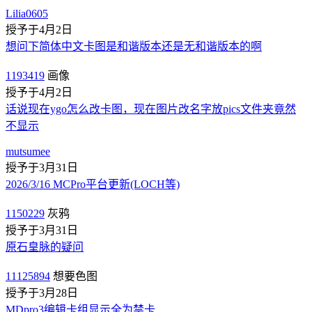
Lilia0605
授予于4月2日
想问下简体中文卡图是和谐版本还是无和谐版本的啊
1193419
画像
授予于4月2日
话说现在ygo怎么改卡图，现在图片改名字放pics文件夹竟然
不显示
mutsumee
授予于3月31日
2026/3/16 MCPro平台更新(LOCH等)
1150229
灰鸦
授予于3月31日
原石皇脉的疑问
11125894
想要色图
授予于3月28日
MDpro3编辑卡组显示全为禁卡