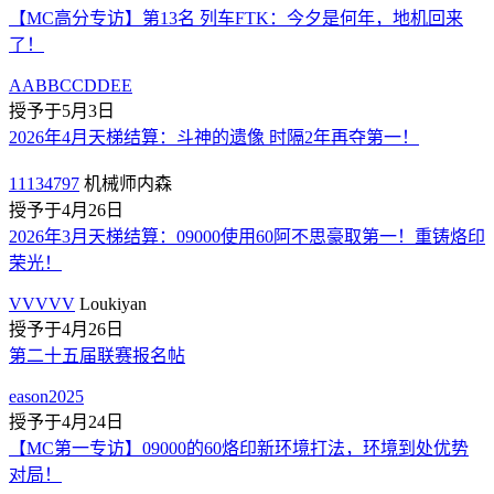
【MC高分专访】第13名 列车FTK：今夕是何年，地机回来
了！
AABBCCDDEE
授予于5月3日
2026年4月天梯结算：斗神的遗像 时隔2年再夺第一！
11134797
机械师内森
授予于4月26日
2026年3月天梯结算：09000使用60阿不思豪取第一！重铸烙印
荣光！
VVVVV
Loukiyan
授予于4月26日
第二十五届联赛报名帖
eason2025
授予于4月24日
【MC第一专访】09000的60烙印新环境打法，环境到处优势
对局！