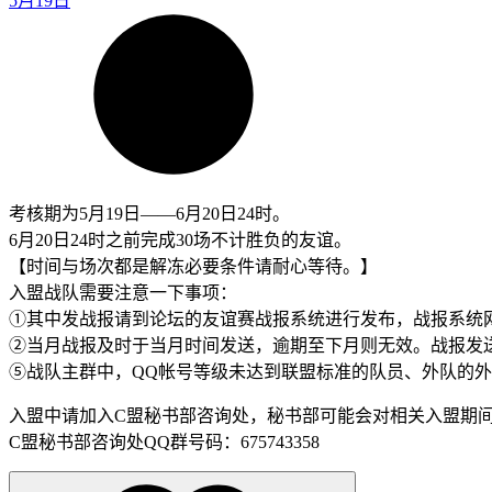
5月19日
考核期为5月19日——6月20日24时。
6月20日24时之前完成30场不计胜负的友谊。
【时间与场次都是解冻必要条件请耐心等待。】
入盟战队需要注意一下事项：
①其中发战报请到论坛的友谊赛战报系统进行发布，战报系统
②当月战报及时于当月时间发送，逾期至下月则无效。战报发
⑤战队主群中，QQ帐号等级未达到联盟标准的队员、外队的外
入盟中请加入C盟秘书部咨询处，秘书部可能会对相关入盟期
C盟秘书部咨询处QQ群号码：675743358