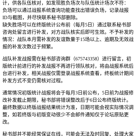
计，供各队伍核对，如发现胜负场次与队伍统计场次不符：
负场可以通过战报系统查询功能查找出错误负场，记录战报
ID与截图，并尽快联系秘书部删除。
缺失胜场可以在终版统计公布前（每月5日）通过联系秘书部
咨询处留言进行补发，对方战队核实后即可生效。不予补发的
情况：战队本月需补发的友谊数量于15场以上、逾期及无效战
报的补发次数过于频繁。
战队补发战报需在秘书部咨询群（675743358）进行留言，初
版统计前进行的补发战报不再进行领队核对，将由战报系统后
台进行补发，相关战报仅需登录战报系统查看，终板统计期间
补发方式不变仍需核对过程。
通常情况初版统计战报将会于每月3日前公布，5日前为战报修
改补发截止期限，秘书部将错误整改后于6日公布终版统计。
最终数据以终版战报结果统计为准，日期可能会视实际情况调
整，如若终版与初版变动很少不会邮件通知仅于论坛原贴更
改。
秘书部并不能经常保证在线，可能会无法及时回复、处理大家