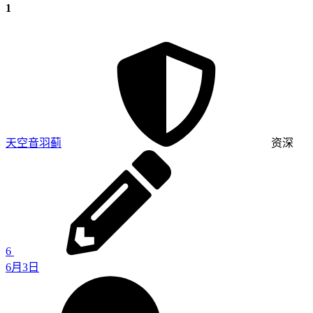
1
天空音羽蓟
资深
6
6月3日