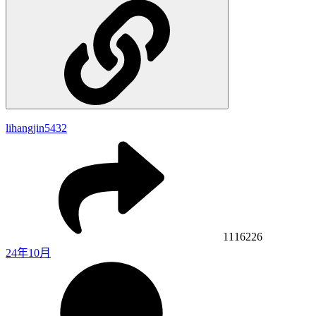
lihangjin5432
1116226
24年10月