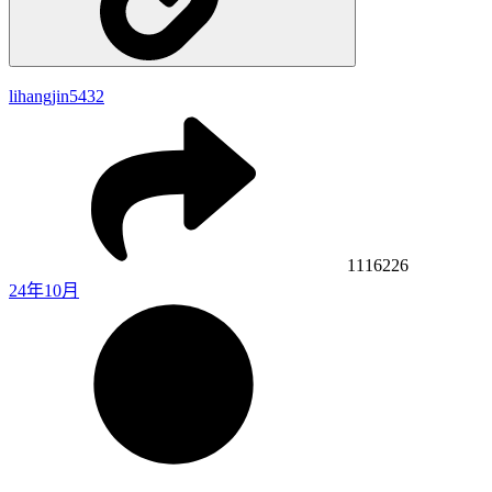
lihangjin5432
1116226
24年10月