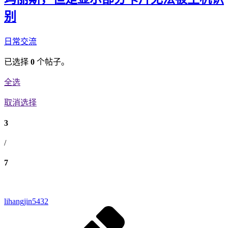
别
日常交流
已选择
0
个帖子。
全选
取消选择
3
/
7
lihangjin5432