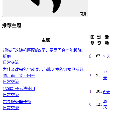
回复
推荐主题
回
浏
活
主题
复
览
动
超先行这随机匹配的S局，要两回合才能投降，
0
67
折磨
7 天
日常交流
为什么改完名字就显示与聊天室的链接已断开
17
1
91
啊，而且登不回去
天
日常交流
1306新卡无法使用
1
301
6 天
日常交流
29
超先服务器卡顿
0
121
天
日常交流