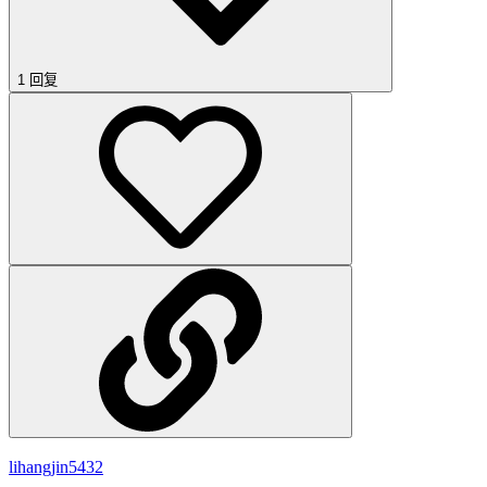
1 回复
lihangjin5432