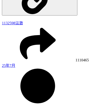
1132598
沄澂
1110465
25年7月