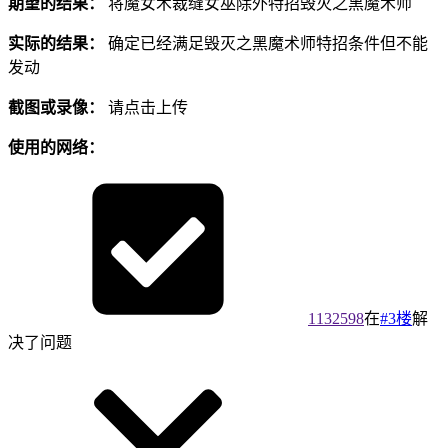
期望的结果：
将魔女术裁缝女巫除外特招毁灭之黑魔术师
实际的结果：
确定已经满足毁灭之黑魔术师特招条件但不能
发动
截图或录像：
请点击上传
使用的网络：
1132598
在
#3楼
解
决了问题