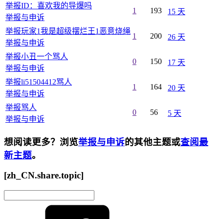
举报ID：喜欢我的导爆吗
1
193
15 天
举报与申诉
举报玩家1我是超级摆烂王1恶意烧绳
1
200
26 天
举报与申诉
举报小丑一个骂人
0
150
17 天
举报与申诉
举报li51504412骂人
1
164
20 天
举报与申诉
举报骂人
0
56
5 天
举报与申诉
想阅读更多？浏览
举报与申诉
的其他主题或
查阅最
新主题
。
[zh_CN.share.topic]